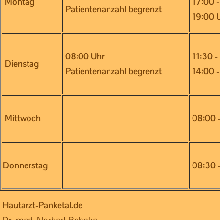
Montag
17:00 -
Patientenanzahl begrenzt
19:00 U
08:00 Uhr
11:30 -
Dienstag
Patientenanzahl begrenzt
14:00 -
Mittwoch
08:00 -
Donnerstag
08:30 -
Hautarzt-Panketal.de
Dr. med. Norbert Behnke